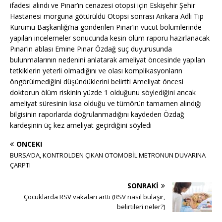
ifadesi alındı ve Pınar’ın cenazesi otopsi için Eskişehir Şehir
Hastanesi morguna götürüldü Otopsi sonrası Ankara Adli Tıp
Kurumu Başkanlığı’na gönderilen Pınar’ın vücut bölümlerinde
yapılan incelemeler sonucunda kesin ölüm raporu hazırlanacak
Pınar’ın ablası Emine Pınar Özdağ suç duyurusunda
bulunmalarının nedenini anlatarak ameliyat öncesinde yapılan
tetkiklerin yeterli olmadığını ve olası komplikasyonların
öngörülmediğini düşündüklerini belirtti Ameliyat öncesi
doktorun ölüm riskinin yüzde 1 olduğunu söylediğini ancak
ameliyat süresinin kısa olduğu ve tümörün tamamen alındığı
bilgisinin raporlarda doğrulanmadığını kaydeden Özdağ
kardeşinin üç kez ameliyat geçirdiğini söyledi
ÖNCEKI
BURSA’DA, KONTROLDEN ÇIKAN OTOMOBİL METRONUN DUVARINA
ÇARPTI
SONRAKI
Çocuklarda RSV vakaları arttı (RSV nasıl bulaşır,
belirtileri neler?)