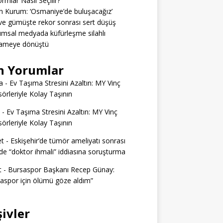
ormlar Nasıl Seçilir?
 Kurum: ‘Osmaniye’de buluşacağız’
 ve gümüşte rekor sonrası sert düşüş
msal medyada küfürleşme silahlı
ameye dönüştü
n Yorumlar
a
-
Ev Taşıma Stresini Azaltın: MY Vinç
örleriyle Kolay Taşının
-
Ev Taşıma Stresini Azaltın: MY Vinç
örleriyle Kolay Taşının
t
-
Eskişehir’de tümör ameliyatı sonrası
e “doktor ihmali” iddiasına soruşturma
t
-
Bursaspor Başkanı Recep Günay:
aspor için ölümü göze aldım”
şivler