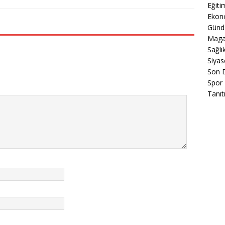
Eğiti
Ekon
Gün
Maga
Sağlı
Siyas
Son 
Spor
Tanıt