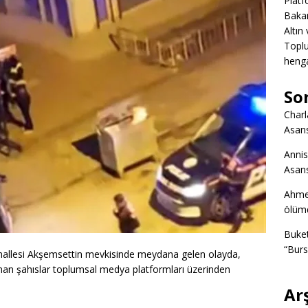
Platf
Bakan
Altın
Toplu
heng
So
Charl
Asans
Annis
Asans
Ahme
ölümd
Buke
“Burs
hallesi Akşemsettin mevkisinde meydana gelen olayda,
nan şahıslar toplumsal medya platformları üzerinden
Ar