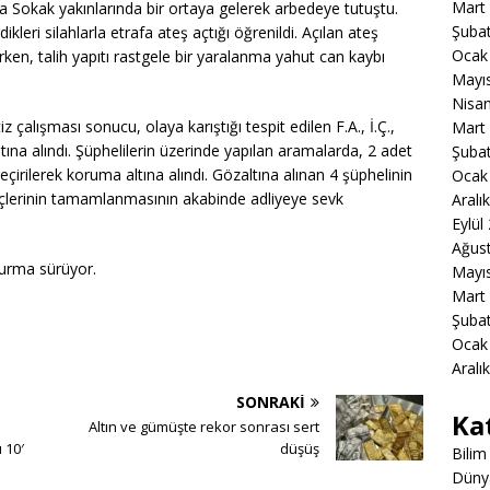
Mart
 Sokak yakınlarında bir ortaya gelerek arbedeye tutuştu.
Şuba
kleri silahlarla etrafa ateş açtığı öğrenildi. Açılan ateş
Ocak
en, talih yapıtı rastgele bir yaralanma yahut can kaybı
Mayı
Nisa
 çalışması sonucu, olaya karıştığı tespit edilen F.A., İ.Ç.,
Mart
ına alındı. Şüphelilerin üzerinde yapılan aramalarda, 2 adet
Şuba
çirilerek koruma altına alındı. Gözaltına alınan 4 şüphelinin
Ocak
eçlerinin tamamlanmasının akabinde adliyeye sevk
Aralı
Eylül
Ağus
şturma sürüyor.
Mayı
Mart
Şuba
Ocak
Aralı
SONRAKI
Ka
Altın ve gümüşte rekor sonrası sert
 10′
düşüş
Bilim
Düny