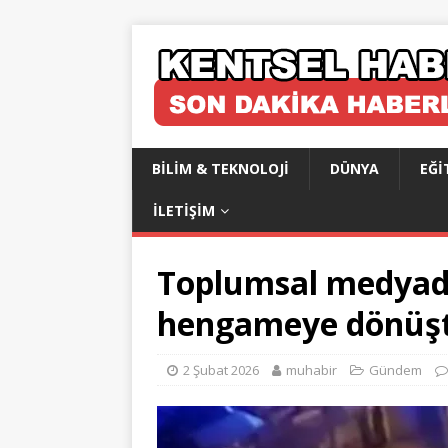
BILIM & TEKNOLOJI
DÜNYA
EĞI
İLETIŞIM
Toplumsal medyada
hengameye dönüş
2 Şubat 2026
muhabir
Gündem