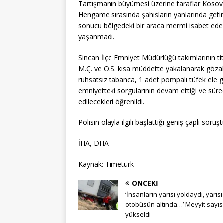
Tartışmanın büyümesi üzerine taraflar Kosova
Hengame sırasında şahısların yanlarında getirdi
sonucu bölgedeki bir araca mermi isabet ederk
yaşanmadı.
Sincan İlçe Emniyet Müdürlüğü takımlarının titiz
M.Ç. ve Ö.S. kısa müddette yakalanarak gözalt
ruhsatsız tabanca, 1 adet pompalı tüfek ele ge
emniyetteki sorgularının devam ettiği ve sür
edilecekleri öğrenildi.
Polisin olayla ilgili başlattığı geniş çaplı soru
İHA, DHA
Kaynak: Timetürk
ÖNCEKI
‘İnsanların yarısı yoldaydı, yarısı
otobüsün altında…’ Meyyit sayısı
yükseldi