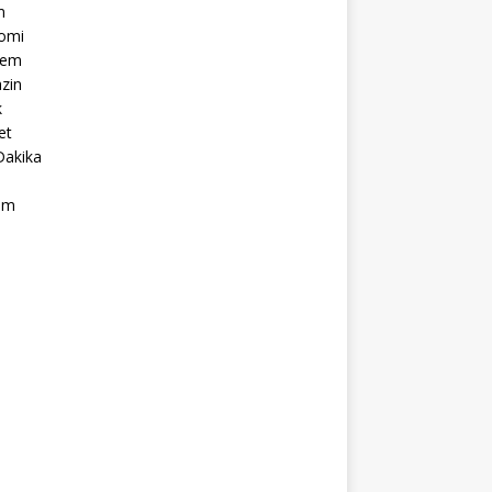
m
omi
dem
zin
k
et
Dakika
ım