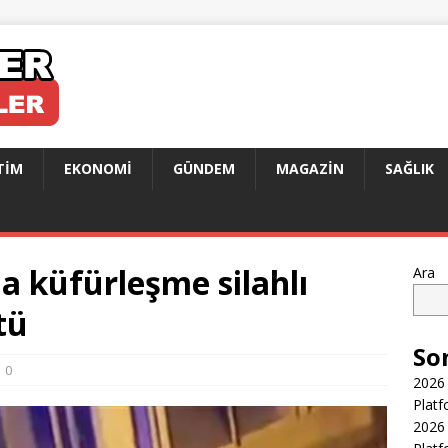
TIM
EKONOMI
GÜNDEM
MAGAZIN
SAĞLIK
 küfürleşme silahlı
Ara
tü
So
0
2026 
Platf
2026 