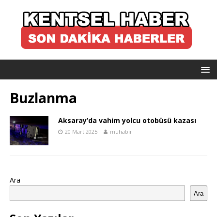
Buzlanma
Aksaray’da vahim yolcu otobüsü kazası
20 Mart 2025
muhabir
Ara
Ara