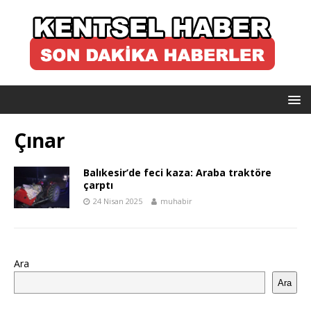
Çınar
Balıkesir’de feci kaza: Araba traktöre
çarptı
24 Nisan 2025
muhabir
Ara
Ara