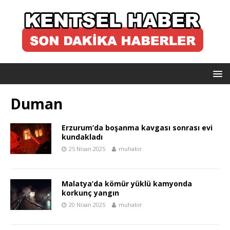
Duman
Erzurum’da boşanma kavgası sonrası evi
kundakladı
25 Nisan 2025
muhabir
Malatya’da kömür yüklü kamyonda
korkunç yangın
20 Nisan 2025
muhabir