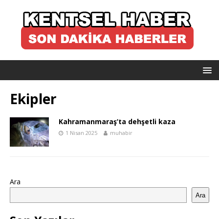
Ekipler
Kahramanmaraş’ta dehşetli kaza
1 Nisan 2025
muhabir
Ara
Ara