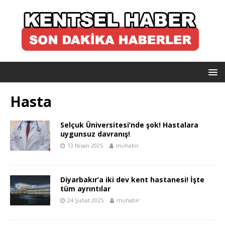
Hasta
Selçuk Üniversitesi’nde şok! Hastalara
uygunsuz davranış!
13 Nisan 2025
muhabir
Diyarbakır’a iki dev kent hastanesi! İşte
tüm ayrıntılar
24 Şubat 2025
muhabir