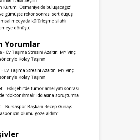
ormlar Nasıl Seçilir?
 Kurum: ‘Osmaniye’de buluşacağız’
 ve gümüşte rekor sonrası sert düşüş
msal medyada küfürleşme silahlı
ameye dönüştü
n Yorumlar
a
-
Ev Taşıma Stresini Azaltın: MY Vinç
örleriyle Kolay Taşının
-
Ev Taşıma Stresini Azaltın: MY Vinç
örleriyle Kolay Taşının
t
-
Eskişehir’de tümör ameliyatı sonrası
e “doktor ihmali” iddiasına soruşturma
t
-
Bursaspor Başkanı Recep Günay:
aspor için ölümü göze aldım”
şivler