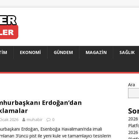
TIM
EKONOMI
GÜNDEM
MAGAZIN
SAĞLIK
Ara
hurbaşkanı Erdoğan’dan
So
klamalar
2026 
Ocak 2026
muhabir
0
Platf
rbaşkanı Erdoğan, Esenboğa Havalimanı’nda imali
2026 
lanan 3’üncü pist ile yeni kule ve tamamlayıcı tesislerin