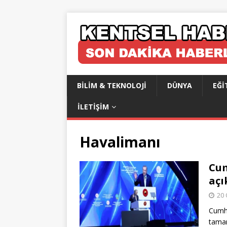
BILIM & TEKNOLOJI
DÜNYA
EĞI
İLETIŞIM
Havalimanı
Cum
açı
20 
Cumhu
tamam