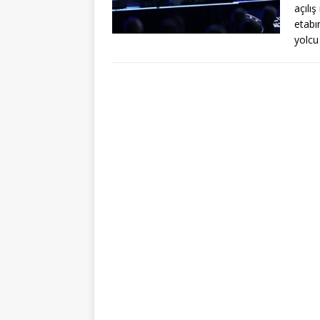
açılı
etabı
yolcu