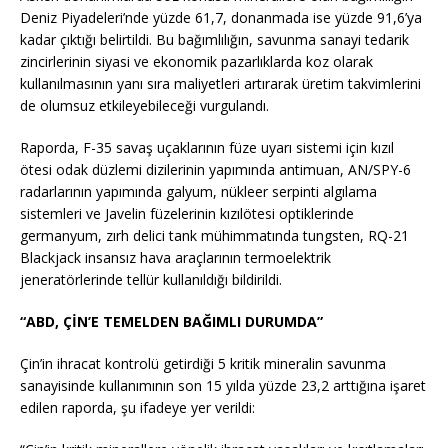
Deniz Piyadeleri’nde yüzde 61,7, donanmada ise yüzde 91,6’ya
kadar çıktığı belirtildi. Bu bağımlılığın, savunma sanayi tedarik
zincirlerinin siyasi ve ekonomik pazarlıklarda koz olarak
kullanılmasının yanı sıra maliyetleri artırarak üretim takvimlerini
de olumsuz etkileyebileceği vurgulandı.
Raporda, F-35 savaş uçaklarının füze uyarı sistemi için kızıl
ötesi odak düzlemi dizilerinin yapımında antimuan, AN/SPY-6
radarlarının yapımında galyum, nükleer serpinti algılama
sistemleri ve Javelin füzelerinin kızılötesi optiklerinde
germanyum, zırh delici tank mühimmatında tungsten, RQ-21
Blackjack insansız hava araçlarının termoelektrik
jeneratörlerinde tellür kullanıldığı bildirildi.
“ABD, ÇİN’E TEMELDEN BAĞIMLI DURUMDA”
Çin’in ihracat kontrolü getirdiği 5 kritik mineralin savunma
sanayisinde kullanımının son 15 yılda yüzde 23,2 arttığına işaret
edilen raporda, şu ifadeye yer verildi: