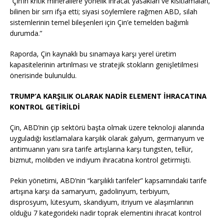
“Çin’in kritik minerallere yönelik ihracat yasakları ve kısıtlamaları,
bilinen bir sırrı ifşa etti; siyasi söylemlere rağmen ABD, silah
sistemlerinin temel bileşenleri için Çin’e temelden bağımlı
durumda.”
Raporda, Çin kaynaklı bu sınamaya karşı yerel üretim
kapasitelerinin artırılması ve stratejik stokların genişletilmesi
önerisinde bulunuldu.
TRUMP’A KARŞILIK OLARAK NADİR ELEMENT İHRACATINA
KONTROL GETİRİLDİ
Çin, ABD’nin çip sektörü başta olmak üzere teknoloji alanında
uyguladığı kısıtlamalara karşılık olarak galyum, germanyum ve
antimuanın yanı sıra tarife artışlarına karşı tungsten, tellür,
bizmut, molibden ve indiyum ihracatına kontrol getirmişti.
Pekin yönetimi, ABD’nin “karşılıklı tarifeler” kapsamındaki tarife
artışına karşı da samaryum, gadolinyum, terbiyum,
disprosyum, lütesyum, skandiyum, itriyum ve alaşımlarının
olduğu 7 kategorideki nadir toprak elementini ihracat kontrol