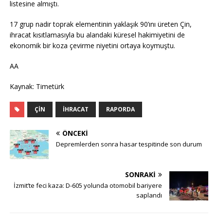
listesine almıştı.
17 grup nadir toprak elementinin yaklaşık 90’ını üreten Çin,
ihracat kısıtlamasıyla bu alandaki küresel hakimiyetini de
ekonomik bir koza çevirme niyetini ortaya koymuştu.
AA
Kaynak: Timetürk
ÇIN
İHRACAT
RAPORDA
ÖNCEKI
Depremlerden sonra hasar tespitinde son durum
SONRAKI
İzmit’te feci kaza: D-605 yolunda otomobil bariyere
saplandı