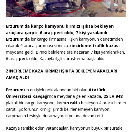
Erzurum’da kargo kamyonu kırmızı ışıkta bekleyen
araçlara çarptı: 6 araç pert oldu, 7 kişi yaralandı
Erzurum’da
bir kargo firmasına ilişkin kamyonun denetimden
çıkarak 6 araca çarpması sonucu
zincirleme trafik kazası
meydana geldi. Birinci belirlemelere nazaran 7 kişi yaralanırken,
6 araç
pert
oldu. Kazayla ilgili soruşturma başlatıldı.
ZİNCİRLEME KAZA KIRMIZI IŞIKTA BEKLEYEN ARAÇLARI
AMAÇ ALDI
Erzurum
‘un en işlek noktalarından biri olan
Atatürk
Üniversitesi Kavşağı
‘nda meydana gelen kazada,
25 LV 948
plakalı bir kargo kamyonu, kırmızı ışıkta bekleyen 4 araca birden
çarptı. Şoförünün kimliği şimdi belirlenemeyen kamyon,
çarpmanın tesiriyle duramayarak yoluna devam etti.
Kazaya tanıklık eden vatandaşlar, kamyonun büyük bir süratle