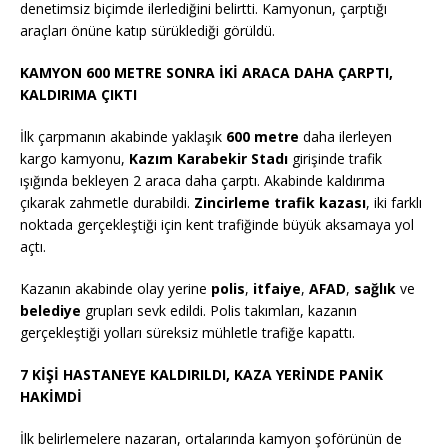
denetimsiz biçimde ilerlediğini belirtti. Kamyonun, çarptığı
araçları önüne katıp sürüklediği görüldü.
KAMYON 600 METRE SONRA İKİ ARACA DAHA ÇARPTI,
KALDIRIMA ÇIKTI
İlk çarpmanın akabinde yaklaşık
600 metre
daha ilerleyen
kargo kamyonu,
Kazım Karabekir Stadı
girişinde trafik
ışığında bekleyen 2 araca daha çarptı. Akabinde kaldırıma
çıkarak zahmetle durabildi.
Zincirleme trafik kazası
, iki farklı
noktada gerçekleştiği için kent trafiğinde büyük aksamaya yol
açtı.
Kazanın akabinde olay yerine
polis
,
itfaiye
,
AFAD
,
sağlık
ve
belediye
grupları sevk edildi. Polis takımları, kazanın
gerçekleştiği yolları süreksiz mühletle trafiğe kapattı.
7 KİŞİ HASTANEYE KALDIRILDI, KAZA YERİNDE PANİK
HAKİMDİ
İlk belirlemelere nazaran, ortalarında kamyon şoförünün de