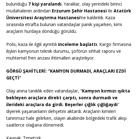
bulunduğu
7 kişi yaralandı
. Yaralılar, olay yerindeki birinci
müdahalenin ardından
Erzurum Şehir Hastanesi
ile
Atatürk
Üniversitesi Araştırma Hastanesi
‘ne kaldırıldı. Kaza
sırasında etrafta bulunan vatandaşlar panik yaşarken, kimi
araçların hurdaya döndüğü görüldü.
Polis, kaza ile ilgili ayrıntılı
inceleme başlattı
. Kargo firmasına
ilişkin kamyonun teknik durumu, şoförün sıhhat raporu ve
muhtemel fren arızası ihtimalleri araştırılıyor.
GÖRGÜ ŞAHİTLERİ: “KAMYON DURMADI, ARAÇLARI EZDİ
GEÇTİ”
Olay anına tanıklık eden vatandaşlar, “
Kamyon kırmızı ışıkta
bekleyen araçlara direkt çarptı, sonra durmadı ve
ilerideki araçlara da girdi. Beşerler çığlık çığlığaydı
”
diyerek yaşananların dehşetini aktardı. Araçların kimileri
tanınmaz hale gelirken, olayın akabinde bölgedeki trafik akışı
saatlerce olağana dönemedi.
Kaynak: Timetürk