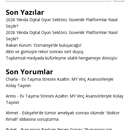
Son Yazılar
2026 Yılında Dijital Oyun Sektörü: Güvenilir Platformlar Nasıl
Seçilir?
2026 Yılında Dijital Oyun Sektörü: Güvenilir Platformlar Nasıl
Seçilir?
Bakan Kurum: ‘Osmaniye’de buluşacağız’
Altın ve gümüşte rekor sonrası sert düşüş
Toplumsal medyada küfürleşme silahlı hengameye dönüştü
Son Yorumlar
Charla
-
Ev Taşıma Stresini Azaltın: MY Vinç Asansörleriyle
Kolay Taşının
Annis
-
Ev Taşıma Stresini Azaltın: MY Vinç Asansörleriyle Kolay
Taşının
Ahmet
-
Eskişehir’de tümör ameliyatı sonrası ölümde “doktor
ihmali” iddiasına soruşturma
Buket
-
Bursaspor Başkanı Recep Günay: “Bursaspor için