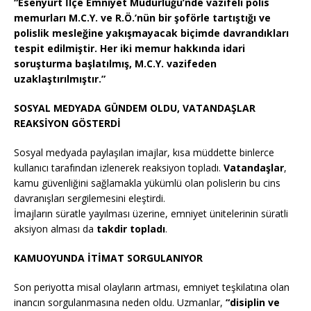
“Esenyurt İlçe Emniyet Müdürlüğü’nde vazifeli polis
memurları M.C.Y. ve R.Ö.’nün bir şoförle tartıştığı ve
polislik mesleğine yakışmayacak biçimde davrandıkları
tespit edilmiştir. Her iki memur hakkında idari
soruşturma başlatılmış, M.C.Y. vazifeden
uzaklaştırılmıştır.”
SOSYAL MEDYADA GÜNDEM OLDU, VATANDAŞLAR
REAKSİYON GÖSTERDİ
Sosyal medyada paylaşılan imajlar, kısa müddette binlerce
kullanıcı tarafından izlenerek reaksiyon topladı.
Vatandaşlar
,
kamu güvenliğini sağlamakla yükümlü olan polislerin bu cins
davranışları sergilemesini eleştirdi.
İmajların süratle yayılması üzerine, emniyet ünitelerinin süratli
aksiyon alması da
takdir topladı
.
KAMUOYUNDA İTİMAT SORGULANIYOR
Son periyotta misal olayların artması, emniyet teşkilatına olan
inancın sorgulanmasına neden oldu. Uzmanlar,
“disiplin ve