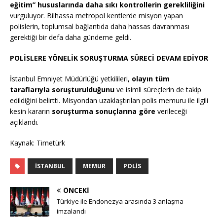
eğitim” hususlarında daha sıkı kontrollerin gerekliliğini
vurguluyor. Bilhassa metropol kentlerde misyon yapan
polislerin, toplumsal bağlantıda daha hassas davranması
gerektiği bir defa daha gündeme geldi.
POLİSLERE YÖNELİK SORUŞTURMA SÜRECİ DEVAM EDİYOR
İstanbul Emniyet Müdürlüğü yetkilileri,
olayın tüm
taraflarıyla soruşturulduğunu
ve isimli süreçlerin de takip
edildiğini belirtti. Misyondan uzaklaştırılan polis memuru ile ilgili
kesin kararın
soruşturma sonuçlarına göre
verileceği
açıklandı.
Kaynak: Timetürk
İSTANBUL
MEMUR
POLIS
ÖNCEKI
Türkiye ile Endonezya arasında 3 anlaşma
imzalandı