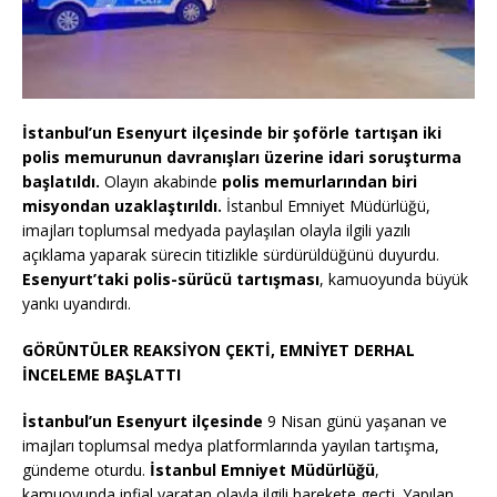
İstanbul’un Esenyurt ilçesinde bir şoförle tartışan iki
polis memurunun davranışları üzerine idari soruşturma
başlatıldı.
Olayın akabinde
polis memurlarından biri
misyondan uzaklaştırıldı.
İstanbul Emniyet Müdürlüğü,
imajları toplumsal medyada paylaşılan olayla ilgili yazılı
açıklama yaparak sürecin titizlikle sürdürüldüğünü duyurdu.
Esenyurt’taki polis-sürücü tartışması
, kamuoyunda büyük
yankı uyandırdı.
GÖRÜNTÜLER REAKSİYON ÇEKTİ, EMNİYET DERHAL
İNCELEME BAŞLATTI
İstanbul’un Esenyurt ilçesinde
9 Nisan günü yaşanan ve
imajları toplumsal medya platformlarında yayılan tartışma,
gündeme oturdu.
İstanbul Emniyet Müdürlüğü
,
kamuoyunda infial yaratan olayla ilgili harekete geçti. Yapılan