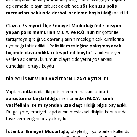
açıklamada, olayın çabucak akabinde
söz konusu polis
memurları hakkında derhal inceleme başlatıldığı
belirtildi.
Olayda,
Esenyurt İlçe Emniyet Müdürlüğü’nde misyon
yapan polis memurları M.C.Y. ve R.Ö.’nün
bir şoför ile
tartışmaya girdiği ve davranışlarının mesleğin etik kurallarına
uymadığı tabir edildi.
“Polislik mesleğine yakışmayacak
biçimde davrandıkları tespit edilmiştir”
tabirlerine yer
verilen açıklama, kurumun olayın ciddiyetini göz arkası
etmediğini ortaya koydu.
BİR POLİS MEMURU VAZİFEDEN UZAKLAŞTIRILDI
Yapılan açıklamada, iki polis memuru hakkında
idari
soruşturma başlatıldığı
, memurlardan
M.C.Y. isimli
vazifelinin ise misyondan uzaklaştırıldığı
bilgisi paylaşıldı.
Bu gelişme, emniyet teşkilatının mesleksel disiplin konusunda
taviz vermediğini ortaya koydu.
İstanbul Emniyet Müdürlüğü
, olayla ilgili şu tabirleri kullandı: