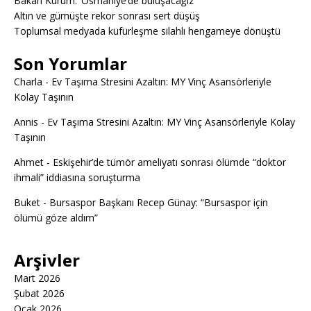
Bakan Kurum: ‘Osmaniye’de buluşacağız’
Altın ve gümüşte rekor sonrası sert düşüş
Toplumsal medyada küfürleşme silahlı hengameye dönüştü
Son Yorumlar
Charla
-
Ev Taşıma Stresini Azaltın: MY Vinç Asansörleriyle
Kolay Taşının
Annis
-
Ev Taşıma Stresini Azaltın: MY Vinç Asansörleriyle Kolay
Taşının
Ahmet
-
Eskişehir’de tümör ameliyatı sonrası ölümde “doktor
ihmali” iddiasına soruşturma
Buket
-
Bursaspor Başkanı Recep Günay: “Bursaspor için
ölümü göze aldım”
Arşivler
Mart 2026
Şubat 2026
Ocak 2026