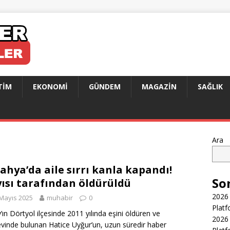
TIM
EKONOMI
GÜNDEM
MAGAZIN
SAĞLIK
Ara
ahya’da aile sırrı kanla kapandı!
So
ısı tarafından öldürüldü
2026 
Mayıs 2025
muhabir
0
Platf
’ın Dörtyol ilçesinde 2011 yılında eşini öldüren ve
2026 
vinde bulunan Hatice Uyğur’un, uzun süredir haber