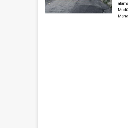
alama
Müdür
Mahal