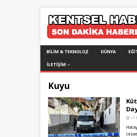
BILIM & TEKNOLOJI
DÜNYA
EĞI
İLETIŞIM
Kuyu
Küt
Day
11 
Hatay
cezae