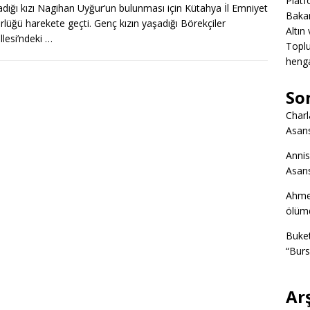
Platf
dığı kızı Nagihan Uyğur’un bulunması için Kütahya İl Emniyet
Bakan
lüğü harekete geçti. Genç kızın yaşadığı Börekçiler
Altın
lesi’ndeki …
Toplu
heng
So
Charl
Asans
Annis
Asans
Ahme
ölümd
Buke
“Burs
Ar