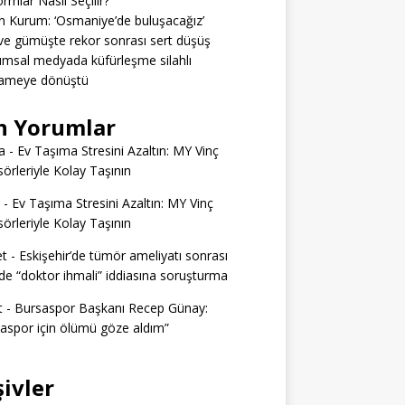
ormlar Nasıl Seçilir?
 Kurum: ‘Osmaniye’de buluşacağız’
 ve gümüşte rekor sonrası sert düşüş
msal medyada küfürleşme silahlı
ameye dönüştü
n Yorumlar
a
-
Ev Taşıma Stresini Azaltın: MY Vinç
örleriyle Kolay Taşının
-
Ev Taşıma Stresini Azaltın: MY Vinç
örleriyle Kolay Taşının
t
-
Eskişehir’de tümör ameliyatı sonrası
e “doktor ihmali” iddiasına soruşturma
t
-
Bursaspor Başkanı Recep Günay:
aspor için ölümü göze aldım”
şivler