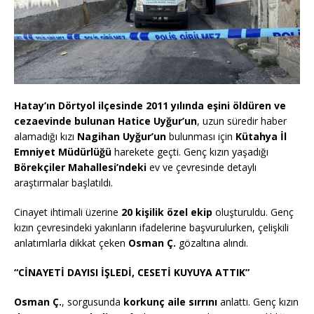
Hatay’ın Dörtyol ilçesinde 2011 yılında eşini öldüren ve
cezaevinde bulunan Hatice Uyğur’un
, uzun süredir haber
alamadığı kızı
Nagihan Uyğur’un
bulunması için
Kütahya İl
Emniyet Müdürlüğü
harekete geçti. Genç kızın yaşadığı
Börekçiler Mahallesi’ndeki
ev ve çevresinde detaylı
araştırmalar başlatıldı.
Cinayet ihtimali üzerine
20 kişilik özel ekip
oluşturuldu. Genç
kızın çevresindeki yakınların ifadelerine başvurulurken, çelişkili
anlatımlarla dikkat çeken
Osman Ç.
gözaltına alındı.
“CİNAYETİ DAYISI İŞLEDİ, CESETİ KUYUYA ATTIK”
Osman Ç.
, sorgusunda
korkunç aile sırrını
anlattı. Genç kızın