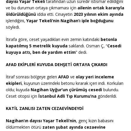
dayısı Yaşar Tekeli
tarafından uzun süredir istismar edildiğini
ve bu durumun ortaya çıkmaması için
ailenin ortak kararıyla
öldürüldüğünü
iddia etti. Cinayetin
2023 yılının ekim ayında
işlendiğini,
Yaşar Tekeli’nin Nagihan’ı iple boğduğunu
söyledi.
İtirafa göre, ceset yaşadıkları evin zemin katındaki
betonla
kapatılmış 5 metrelik kuyuda
saklandı. Osman Ç, “
Cesedi
kuyuya attı, ben de yardım ettim
” dedi.
AFAD EKİPLERİ KUYUDA DEHŞETİ ORTAYA ÇIKARDI
İtiraf sonrası bölgeye gelen
AFAD
ve
olay yeri inceleme
ekipleri
, kuyunun üzerindeki betonu kırarak içeri indi. Korkulan
oldu; kuyuda
Nagihan Uyğur’un çürümüş cesedi
bulundu.
Ceset otopsi için
İstanbul Adli Tıp Kurumu’na
gönderildi.
KATİL ZANLISI ZATEN CEZAEVİNDEYDİ
Nagihan’ın dayısı Yaşar Tekeli’nin
, genç kızın babasını
öldürmekten ötürü
zaten şubat ayında cezaevine