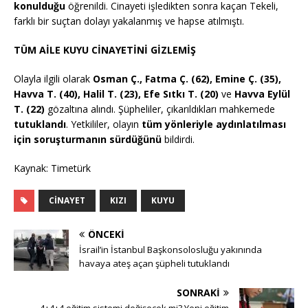
konulduğu
öğrenildi. Cinayeti işledikten sonra kaçan Tekeli,
farklı bir suçtan dolayı yakalanmış ve hapse atılmıştı.
TÜM AİLE KUYU CİNAYETİNİ GİZLEMİŞ
Olayla ilgili olarak
Osman Ç., Fatma Ç. (62), Emine Ç. (35),
Havva T. (40), Halil T. (23), Efe Sıtkı T. (20)
ve
Havva Eylül
T. (22)
gözaltına alındı. Şüpheliler, çıkarıldıkları mahkemede
tutuklandı
. Yetkililer, olayın
tüm yönleriyle aydınlatılması
için soruşturmanın sürdüğünü
bildirdi.
Kaynak: Timetürk
CINAYET
KIZI
KUYU
ÖNCEKI
İsrail’in İstanbul Başkonsolosluğu yakınında
havaya ateş açan şüpheli tutuklandı
SONRAKI