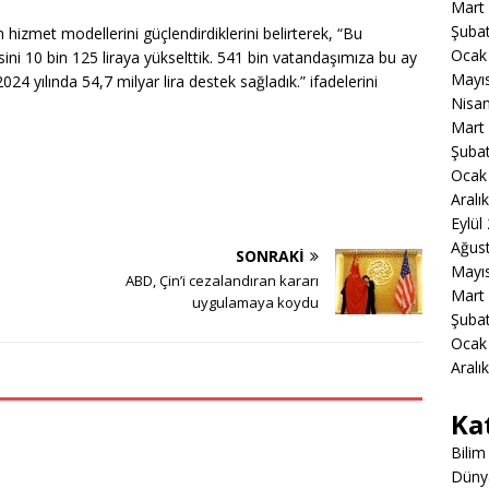
Mart
Şuba
 hizmet modellerini güçlendirdiklerini belirterek, “Bu
Ocak
ni 10 bin 125 liraya yükselttik. 541 bin vatandaşımıza bu ay
Mayı
4 yılında 54,7 milyar lira destek sağladık.” ifadelerini
Nisa
Mart
Şuba
Ocak
Aralı
Eylül
Ağus
SONRAKI
Mayı
ABD, Çin’i cezalandıran kararı
Mart
uygulamaya koydu
Şuba
Ocak
Aralı
Ka
Bilim
Düny