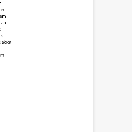
m
omi
dem
zin
k
et
Dakika
ım