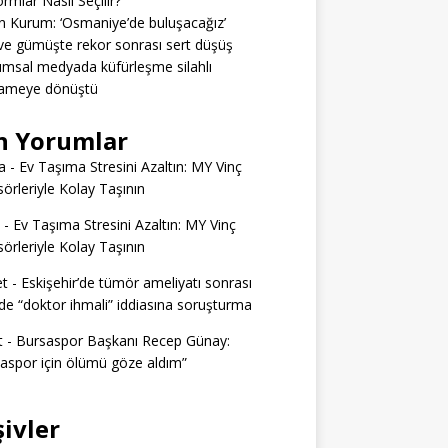
ormlar Nasıl Seçilir?
 Kurum: ‘Osmaniye’de buluşacağız’
 ve gümüşte rekor sonrası sert düşüş
msal medyada küfürleşme silahlı
ameye dönüştü
n Yorumlar
a
-
Ev Taşıma Stresini Azaltın: MY Vinç
örleriyle Kolay Taşının
-
Ev Taşıma Stresini Azaltın: MY Vinç
örleriyle Kolay Taşının
t
-
Eskişehir’de tümör ameliyatı sonrası
e “doktor ihmali” iddiasına soruşturma
t
-
Bursaspor Başkanı Recep Günay:
aspor için ölümü göze aldım”
şivler