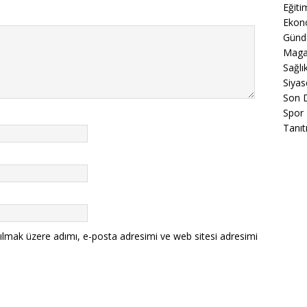
Eğiti
Ekon
Gün
Maga
Sağlı
Siyas
Son 
Spor
Tanıt
ılmak üzere adımı, e-posta adresimi ve web sitesi adresimi