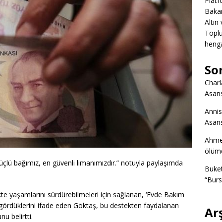
Platf
Bakan
Altın
Toplu
heng
So
Charl
Asans
Annis
Asans
Ahme
ölümd
çlü bağımız, en güvenli limanımızdır.” notuyla paylaşımda
Buke
“Burs
rlikte yaşamlarını sürdürebilmeleri için sağlanan, ‘Evde Bakım
 gördüklerini ifade eden Göktaş, bu destekten faydalanan
Ar
u belirtti.