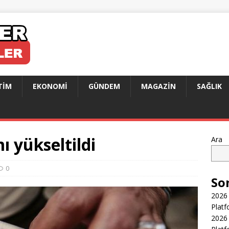
TIM
EKONOMI
GÜNDEM
MAGAZIN
SAĞLIK
 yükseltildi
Ara
0
So
2026 
Platf
2026 