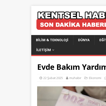
BILIM & TEKNOLOJI
DÜNYA
EĞI
İLETIŞIM
Evde Bakım Yardımı
22 Şubat 2025
muhabir
Ekonomi