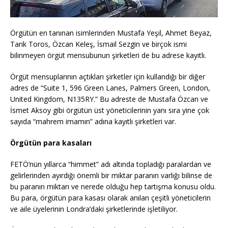
Örgütün en tanınan isimlerinden Mustafa Yeşil, Ahmet Beyaz,
Tarık Toros, Özcan Keleş, İsmail Sezgin ve birçok ismi
bilinmeyen örgüt mensubunun şirketleri de bu adrese kayıtlı.
Örgüt mensuplarının açtıkları şirketler için kullandığı bir diğer
adres de “Suite 1, 596 Green Lanes, Palmers Green, London,
United Kingdom, N135RY.” Bu adreste de Mustafa Özcan ve
İsmet Aksoy gibi örgütün üst yöneticilerinin yanı sıra yine çok
sayıda “mahrem imamın” adına kayıtlı şirketleri var.
Örgütün para kasaları
FETÖ’nün yıllarca “himmet” adı altında topladığı paralardan ve
gelirlerinden ayırdığı önemli bir miktar paranın varlığı bilinse de
bu paranın miktarı ve nerede olduğu hep tartışma konusu oldu.
Bu para, örgütün para kasası olarak anılan çeşitli yöneticilerin
ve aile üyelerinin Londra’daki şirketlerinde işletiliyor.