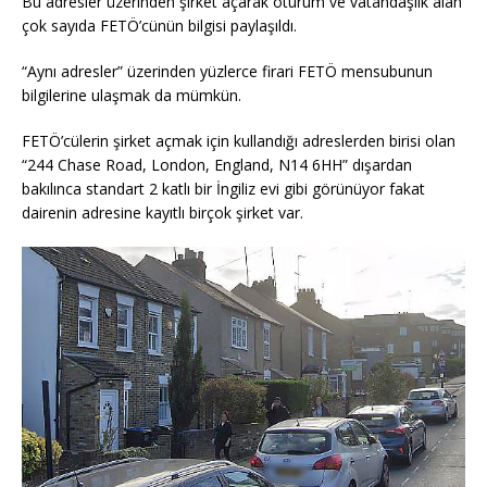
Bu adresler üzerinden şirket açarak oturum ve vatandaşlık alan
çok sayıda FETÖ’cünün bilgisi paylaşıldı.
“Aynı adresler” üzerinden yüzlerce firari FETÖ mensubunun
bilgilerine ulaşmak da mümkün.
FETÖ’cülerin şirket açmak için kullandığı adreslerden birisi olan
“244 Chase Road, London, England, N14 6HH” dışardan
bakılınca standart 2 katlı bir İngiliz evi gibi görünüyor fakat
dairenin adresine kayıtlı birçok şirket var.