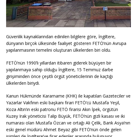
Güvenlik kaynaklarından edinilen bilgilere göre, İngiltere,
dünyanın birçok ülkesinde faaliyet gösteren FETÖ’nün Avrupa
yapılanmasının temelini oluşturan ülkelerden biri oldu.
FETÖ’nün 1990’lı yıllardan itibaren giderek büyüyen bir
yapılanmaya sahip olduğu İngiltere, 15 Temmuz darbe
girişiminden önce çeşitli örgüt yöneticilerinin de kaçtığı
ülkelerden biriydi.
Kanun Hükmünde Kararname (KHK) ile kapatılan Gazeteciler ve
Yazarlar Vakfının eski başkanı firari FETÖ’cü Mustafa Yeşil,
Koza Altın’ın eski patronu FETÖ firarisi Akın İpek, örgütün
Kuzey Irak yöneticisi Talip Büyük, FETÖ’nün gizli kasası ve iki
numarası olan Mustafa Özcan ve ortağı Ali Çelik, Bank Asya’nın
eski genel müdürü Ahmet Beyaz gibi FETÖ’nün önde gelen
isimleri de İngiltere’ye firar edenler arasında bulunuyor.