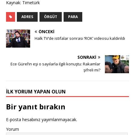
Kaynak: Timetürk
ADRES
ÖRGÜT
PARA
ÖNCEKI
Halk TV’de istifalar sonrası ‘ROK’ videosu kaldırıldı
SONRAKI
Ece Gürel’in eşi o sayılarla ilgili konuştu: Rakamlar
şifreli mi?
İLK YORUM YAPAN OLUN
Bir yanıt bırakın
E-posta hesabınız yayımlanmayacak.
Yorum