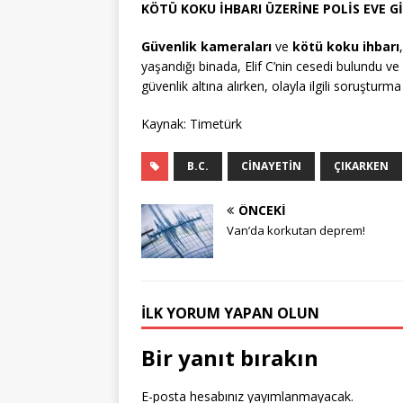
KÖTÜ KOKU İHBARI ÜZERİNE POLİS EVE G
Güvenlik kameraları
ve
kötü koku ihbarı
yaşandığı binada, Elif C’nin cesedi bulundu ve 
güvenlik altına alırken, olayla ilgili soruşturm
Kaynak: Timetürk
B.C.
CINAYETIN
ÇIKARKEN
ÖNCEKI
Van’da korkutan deprem!
İLK YORUM YAPAN OLUN
Bir yanıt bırakın
E-posta hesabınız yayımlanmayacak.