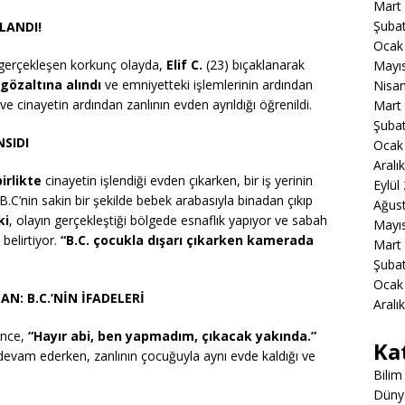
Mart
Şuba
LANDI!
Ocak
gerçekleşen korkunç olayda,
Elif C.
(23) bıçaklanarak
Mayı
gözaltına alındı
ve emniyetteki işlemlerinin ardından
Nisa
ve cinayetin ardından zanlının evden ayrıldığı öğrenildi.
Mart
Şuba
SIDI
Ocak
Aralı
irlikte
cinayetin işlendiği evden çıkarken, bir iş yerinin
Eylül
 B.C’nin sakin bir şekilde bebek arabasıyla binadan çıkıp
Ağus
ki
, olayın gerçekleştiği bölgede esnaflık yapıyor ve sabah
Mayı
 belirtiyor.
“B.C. çocukla dışarı çıkarken kamerada
Mart
Şuba
Ocak
: B.C.’NİN İFADELERİ
Aralı
önce,
“Hayır abi, ben yapmadım, çıkacak yakında.”
Ka
ç devam ederken, zanlının çocuğuyla aynı evde kaldığı ve
Bilim
Düny