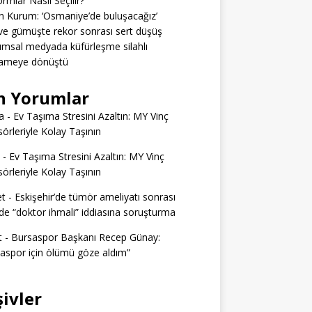
ormlar Nasıl Seçilir?
 Kurum: ‘Osmaniye’de buluşacağız’
 ve gümüşte rekor sonrası sert düşüş
msal medyada küfürleşme silahlı
ameye dönüştü
n Yorumlar
a
-
Ev Taşıma Stresini Azaltın: MY Vinç
örleriyle Kolay Taşının
-
Ev Taşıma Stresini Azaltın: MY Vinç
örleriyle Kolay Taşının
t
-
Eskişehir’de tümör ameliyatı sonrası
e “doktor ihmali” iddiasına soruşturma
t
-
Bursaspor Başkanı Recep Günay:
aspor için ölümü göze aldım”
şivler