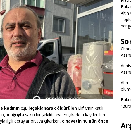
Platf
Bakan
Altın
Toplu
heng
So
Charl
Asans
Annis
Asans
Ahme
ölümd
Buke
“Burs
e kadının
eşi,
bıçaklanarak öldürülen
Elif C’nin katili
ki çocuğuyla
sakin bir şekilde evden çıkarken kaydedilen
yla ilgili detaylar ortaya çıkarken,
cinayetin 10 gün önce
Ar