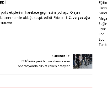
İRDİ
Eğiti
Ekon
, polis ekiplerinin harekete geçmesine yol açtı. Olayın
Gün
kadının hamile olduğu tespit edildi. Ekipler,
B.C. ve çocuğu
Maga
a sürüyor.
Sağlı
Siyas
Son 
Spor
Tanıt
SONRAKI
FETÖ’nün yeniden yapılanmasına
operasyonda dikkat çeken detaylar