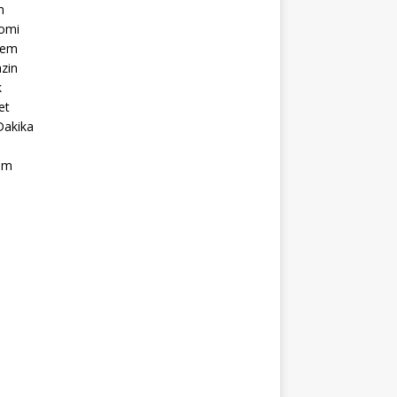
m
omi
dem
zin
k
et
Dakika
ım