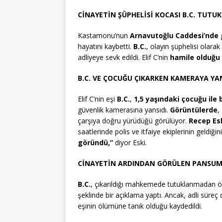
CİNAYETİN ŞÜPHELİSİ KOCASI B.C. TUTUK
Kastamonu’nun
Arnavutoğlu Caddesi’nde
hayatını kaybetti.
B.C.
, olayın şüphelisi olarak
adliyeye sevk edildi. Elif C’nin
hamile olduğu
B.C. VE ÇOCUĞU ÇIKARKEN KAMERAYA YAN
Elif C’nin eşi
B.C.
,
1,5 yaşındaki çocuğu ile b
güvenlik kamerasına yansıdı.
Görüntülerde
,
çarşıya doğru yürüdüğü görülüyor.
Recep Es
saatlerinde polis ve itfaiye ekiplerinin geldiğini
göründü,”
diyor Eski.
CİNAYETİN ARDINDAN GÖRÜLEN PANSUMAN
B.C.
, çıkarıldığı mahkemede tutuklanmadan 
şeklinde bir açıklama yaptı. Ancak, adli süre
eşinin ölümüne tanık olduğu kaydedildi.