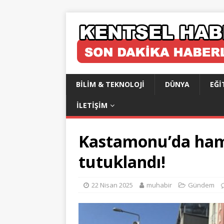
BILIM & TEKNOLOJI
DÜNYA
EĞI
İLETIŞIM
Kastamonu’da hamil
tutuklandı!
22 Nisan 2025
muhabir
Gündem