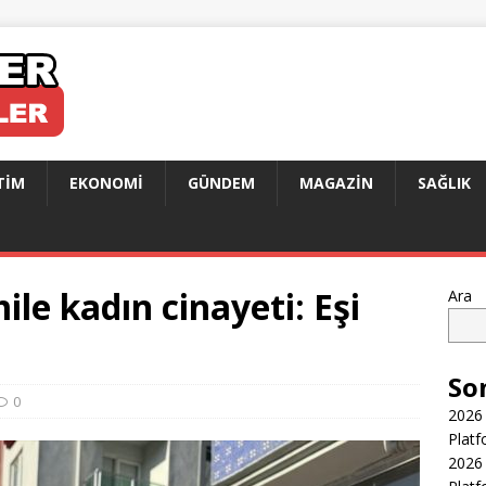
TIM
EKONOMI
GÜNDEM
MAGAZIN
SAĞLIK
e kadın cinayeti: Eşi
Ara
So
0
2026 
Platf
2026 