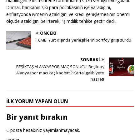
olabildiğince kısa sürede tamamlama sözü verdiğini vurguladı.
Drimal, bankanın sıkı para politikasının işe yaradığını,
enflasyonda ivmenin azaldığını ve kredi genişlemesinin önemli
ölçüde azaldığını belirterek, “şimdilik tehlike geçti” dedi.
ÖNCEKI
TCMB: Yurt dışında yerleşiklerin portföy girişi sürdü
SONRAKI
BEŞİKTAŞ ALANYASPOR MAÇ SONUCU! Beşiktaş
Alanyaspor maçı kaç kaç bitti? Kartal galibiyete
hasret!
İLK YORUM YAPAN OLUN
Bir yanıt bırakın
E-posta hesabınız yayımlanmayacak.