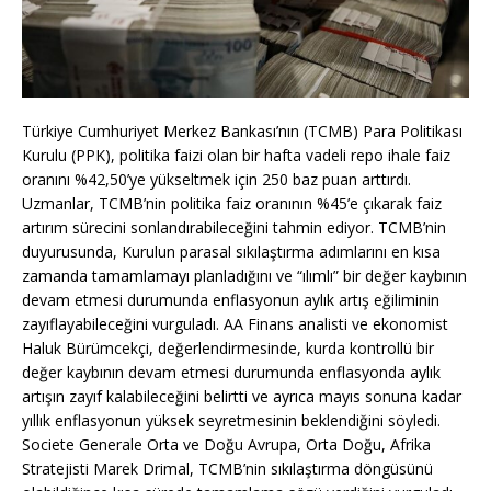
Türkiye Cumhuriyet Merkez Bankası’nın (TCMB) Para Politikası
Kurulu (PPK), politika faizi olan bir hafta vadeli repo ihale faiz
oranını %42,50’ye yükseltmek için 250 baz puan arttırdı.
Uzmanlar, TCMB’nin politika faiz oranının %45’e çıkarak faiz
artırım sürecini sonlandırabileceğini tahmin ediyor. TCMB’nin
duyurusunda, Kurulun parasal sıkılaştırma adımlarını en kısa
zamanda tamamlamayı planladığını ve “ılımlı” bir değer kaybının
devam etmesi durumunda enflasyonun aylık artış eğiliminin
zayıflayabileceğini vurguladı. AA Finans analisti ve ekonomist
Haluk Bürümcekçi, değerlendirmesinde, kurda kontrollü bir
değer kaybının devam etmesi durumunda enflasyonda aylık
artışın zayıf kalabileceğini belirtti ve ayrıca mayıs sonuna kadar
yıllık enflasyonun yüksek seyretmesinin beklendiğini söyledi.
Societe Generale Orta ve Doğu Avrupa, Orta Doğu, Afrika
Stratejisti Marek Drimal, TCMB’nin sıkılaştırma döngüsünü