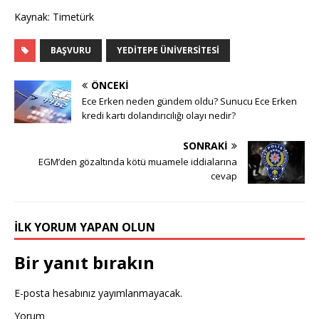
Kaynak: Timetürk
BAŞVURU
YEDITEPE ÜNIVERSITESI
ÖNCEKI
Ece Erken neden gündem oldu? Sunucu Ece Erken
kredi kartı dolandırıcılığı olayı nedir?
SONRAKI
EGM’den gözaltında kötü muamele iddialarına
cevap
İLK YORUM YAPAN OLUN
Bir yanıt bırakın
E-posta hesabınız yayımlanmayacak.
Yorum