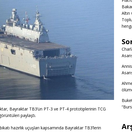
Platf
Bakan
Altın
Toplu
heng
So
Charl
Asans
Annis
Asans
Ahme
ölümd
Buke
“Burs
tar, Bayraktar TB3’ün PT-3 ve PT-4 prototiplerinin TCG
örüntüleri paylaştı.
Ar
atı hazırlık uçuşları kapsamında Bayraktar TB3’lerin