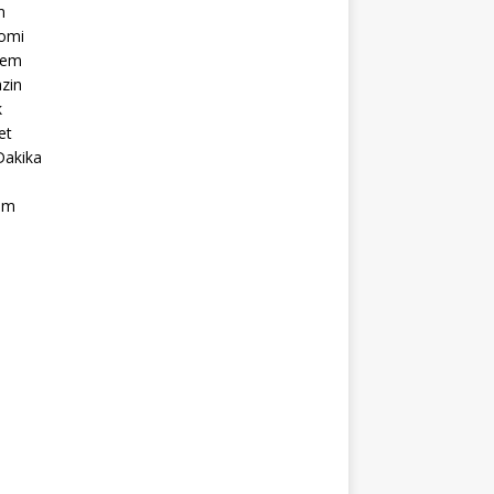
m
omi
dem
zin
k
et
Dakika
ım