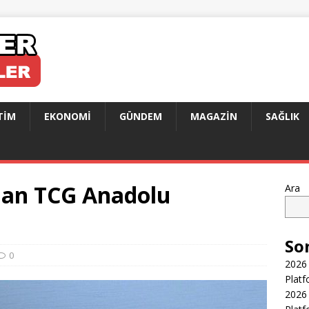
TIM
EKONOMI
GÜNDEM
MAGAZIN
SAĞLIK
dan TCG Anadolu
Ara
So
0
2026 
Platf
2026 