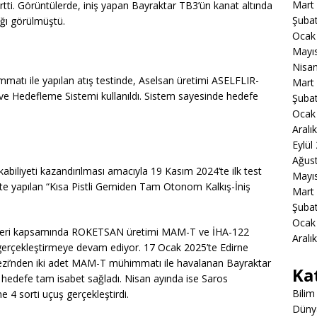
Mart
tti. Görüntülerde, iniş yapan Bayraktar TB3’ün kanat altında
Şuba
ı görülmüştü.
Ocak
Mayı
Nisa
matı ile yapılan atış testinde, Aselsan üretimi ASELFLIR-
Mart
ve Hedefleme Sistemi kullanıldı. Sistem sayesinde hedefe
Şuba
Ocak
Aralı
Eylül
Ağus
biliyeti kazandırılması amacıyla 19 Kasım 2024’te ilk test
Mayı
te yapılan “Kısa Pistli Gemiden Tam Otonom Kalkış-İniş
Mart
Şuba
Ocak
leri kapsamında ROKETSAN üretimi MAM-T ve İHA-122
Aralı
gerçekleştirmeye devam ediyor. 17 Ocak 2025’te Edirne
ezi’nden iki adet MAM-T mühimmatı ile havalanan Bayraktar
Ka
hedefe tam isabet sağladı. Nisan ayında ise Saros
Bilim
 sorti uçuş gerçekleştirdi.
Düny