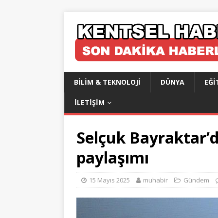
BILIM & TEKNOLOJI
DÜNYA
EĞI
İLETIŞIM
Selçuk Bayraktar’
paylaşımı
15 Mayıs 2025
muhabir
Gündem