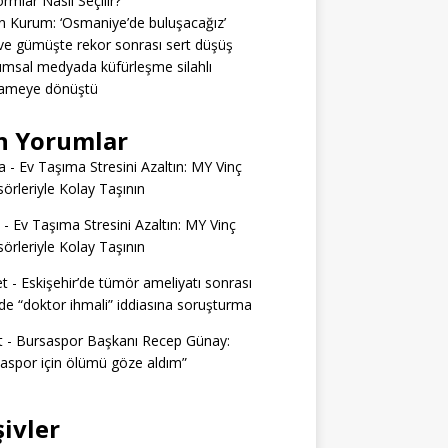
ormlar Nasıl Seçilir?
 Kurum: ‘Osmaniye’de buluşacağız’
 ve gümüşte rekor sonrası sert düşüş
msal medyada küfürleşme silahlı
ameye dönüştü
n Yorumlar
a
-
Ev Taşıma Stresini Azaltın: MY Vinç
örleriyle Kolay Taşının
-
Ev Taşıma Stresini Azaltın: MY Vinç
örleriyle Kolay Taşının
t
-
Eskişehir’de tümör ameliyatı sonrası
e “doktor ihmali” iddiasına soruşturma
t
-
Bursaspor Başkanı Recep Günay:
aspor için ölümü göze aldım”
şivler