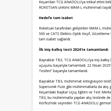
Keşan’dan TCG ANADOLU’ya intikal ettini belir
ROKETSAN üretimi MAM-L mühimmatı taşıdığ
Hedefe tam isabet
Roketsan tarafından geliştirilen MAM-L mühim
500 ve CATS Elektro-Optik Keşif, Gözetleme 
tam isabet sağlandı.
İlk iniş-kalkış testi 2024’te tamamlandı
Bayraktar TB3, TCG ANADOLU’ya iniş-kalkış ka
uçuşunu başarıyla tamamladı. 22 Nisan 2025’
Testleri” başarıyla tamamlandı.
Bayraktar TB3, mühimmat entegrasyon test
Süpersonik Füze gibi mühimmatlarla da atış 
Keşan’daki Baykar Uçuş Eğitim ve Test Merk
TB3, bu mühimmatla yapılan atış testinde de 
Körfezi’nde seyreden TCG ANADOLU gemisine 4