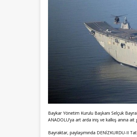
Baykar Yönetim Kurulu Başkanı Selçuk Bayrak
ANADOLU’ya art arda iniş ve kalkış anına ait g
Bayraktar, paylaşımında DENİZKURDU-II Tatbik