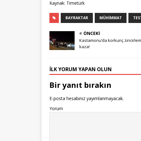
Kaynak: Timetürk
BAYRAKTAR
MÜHIMMAT
TES
ÖNCEKI
Kastamonu’da korkunç zincirle
kaza!
İLK YORUM YAPAN OLUN
Bir yanıt bırakın
E-posta hesabınız yayımlanmayacak.
Yorum