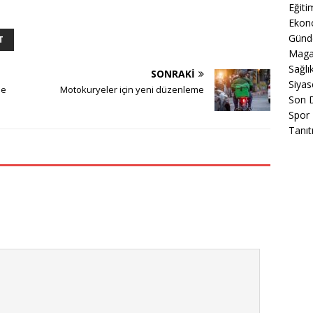
Eğiti
Ekon
Gün
T
Maga
Sağlı
SONRAKI
Siyas
me
Motokuryeler için yeni düzenleme
Son 
Spor
Tanıt