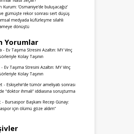
ormlar Nasıl Seçilir?
 Kurum: ‘Osmaniye’de buluşacağız’
 ve gümüşte rekor sonrası sert düşüş
msal medyada küfürleşme silahlı
ameye dönüştü
n Yorumlar
a
-
Ev Taşıma Stresini Azaltın: MY Vinç
örleriyle Kolay Taşının
-
Ev Taşıma Stresini Azaltın: MY Vinç
örleriyle Kolay Taşının
t
-
Eskişehir’de tümör ameliyatı sonrası
e “doktor ihmali” iddiasına soruşturma
t
-
Bursaspor Başkanı Recep Günay:
aspor için ölümü göze aldım”
şivler