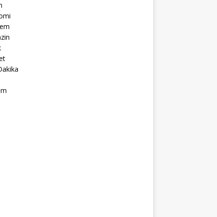
m
omi
dem
zin
k
et
Dakika
ım