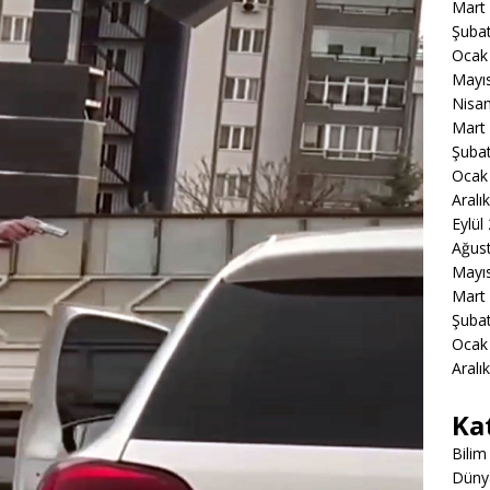
Mart
Şuba
Ocak
Mayı
Nisa
Mart
Şuba
Ocak
Aralı
Eylül
Ağus
Mayı
Mart
Şuba
Ocak
Aralı
Ka
Bilim
Düny