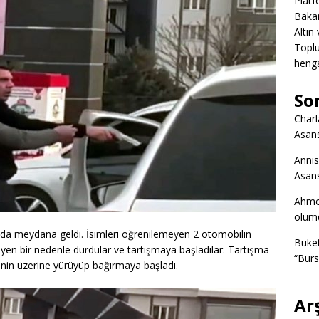
Platf
Bakan
Altın
Toplu
heng
So
Charl
Asans
Annis
Asans
Ahme
ölümd
nda meydana geldi. İsimleri öğrenilemeyen 2 otomobilin
Buke
eyen bir nedenle durdular ve tartışmaya başladılar. Tartışma
“Burs
erinin üzerine yürüyüp bağırmaya başladı.
Ar