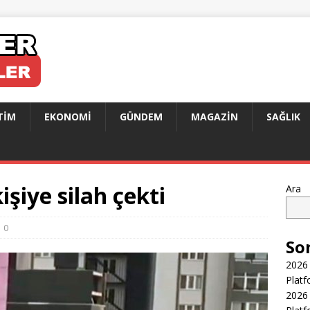
TIM
EKONOMI
GÜNDEM
MAGAZIN
SAĞLIK
kişiye silah çekti
Ara
0
So
2026 
Platf
2026 