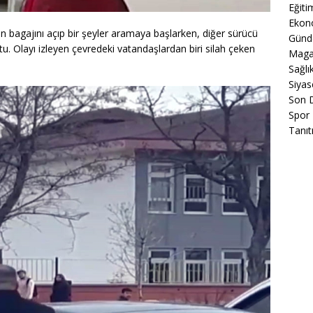
Eğiti
Ekon
n bagajını açıp bir şeyler aramaya başlarken, diğer sürücü
Gün
ttu. Olayı izleyen çevredeki vatandaşlardan biri silah çeken
Maga
Sağlı
Siyas
Son 
Spor
Tanıt