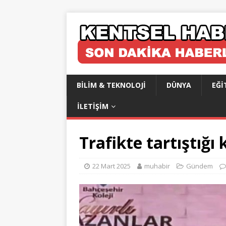
BILIM & TEKNOLOJI
DÜNYA
EĞI
İLETIŞIM
Trafikte tartıştığı 
22 Mart 2025
muhabir
Gündem