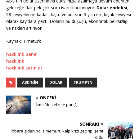
ABD’nin dolar üzerindeki etkisi hızla azalmaya devam ederken,
geleceğe dair pek çok soru işareti bulunuyor.
Dolar endeksi
,
98 seviyelerine kadar düştü ve bu, son 3 yılın en düşük seviyesi
olarak kayıtlara geçti. Doların bu düşüşü, ekonomik belirsizliği
ve riskleri artırıyor.
Kaynak: Timetürk
hacklink panel
hacklink
hacklink satın al
ABD'NIN
DOLAR
TRUMP'IN
ÖNCEKI
İzmir’de zelzele paniği!
SONRAKI
İhbara giden polis memuru kalp krizi geçirip, şehit
oldu