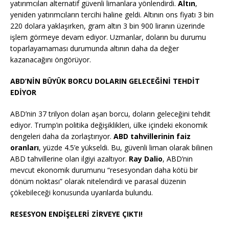
yatırımcıları alternatif güvenli limanlara yönlendirdi.
Altın
,
yeniden yatırımcıların tercihi haline geldi. Altının ons fiyatı 3 bin
220 dolara yaklaşırken, gram altın 3 bin 900 liranın üzerinde
işlem görmeye devam ediyor. Uzmanlar, doların bu durumu
toparlayamaması durumunda altının daha da değer
kazanacağını öngörüyor.
ABD’NİN BÜYÜK BORCU DOLARIN GELECEĞİNİ TEHDİT
EDİYOR
ABD’nin 37 trilyon doları aşan borcu, doların geleceğini tehdit
ediyor. Trump’ın politika değişiklikleri, ülke içindeki ekonomik
dengeleri daha da zorlaştırıyor.
ABD tahvillerinin faiz
oranları
, yüzde 4.5’e yükseldi. Bu, güvenli liman olarak bilinen
ABD tahvillerine olan ilgiyi azaltıyor.
Ray Dalio
, ABD’nin
mevcut ekonomik durumunu “resesyondan daha kötü bir
dönüm noktası” olarak nitelendirdi ve parasal düzenin
çökebileceği konusunda uyarılarda bulundu.
RESESYON ENDİŞELERİ ZİRVEYE ÇIKTI!