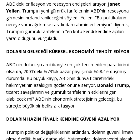
ABD’deki enflasyon ve resesyon endişeleri artıyor.
Janet
Yellen
, Trump’ın yeni gümrük tarifelerinin ABD’nin resesyona
girmesini hızlandırabileceğini söyledi. Yellen, “Bu politikaların
nereye varacağı kimse tarafından tahmin edilemiyor” diyerek,
Trump’ın gümrük tarifelerinin “en kötü kendi kendine açılan
yara” olduğunu vurguladı.
DOLARIN GELECEĞİ KÜRESEL EKONOMİYİ TEHDİT EDİYOR
ABD’nin doları, şu an itibariyle en çok tercih edilen para birimi
olsa da, 2001’deki %73’lük pazar payı şimdi %58.4’e düşmüş
durumda. Bu büyük kayıp, ABD’nin dünya ticaretindeki
hakimiyetinin azaldığını gözler önüne seriyor.
Donald Trump
,
ticaret savaşlarının ve gümrük tarifelerinin etkilerini geri
alabilecek mi? ABD’nin ekonomik stratejisinin geleceği, bu
süreçte büyük bir belirsizlik taşıyor.
DOLARIN HAZİN FİNALİ: KENDİNE GÜVENİ AZALIYOR
Trump’ın politika değişikliklerinin ardından, doların güvenli liman
olma özelliği büyük darbe aldı. Yatırımcılar, doların yerini alacak