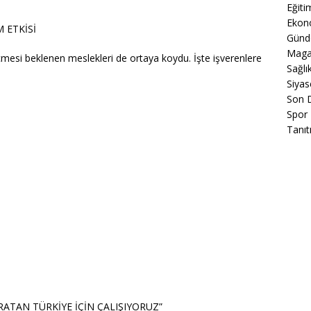
Eğiti
Ekon
 ETKİSİ
Gün
Maga
mesi beklenen meslekleri de ortaya koydu. İşte işverenlere
Sağlı
Siyas
Son 
Spor
Tanıt
RATAN TÜRKİYE İÇİN ÇALIŞIYORUZ”