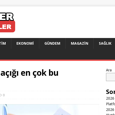
TIM
EKONOMI
GÜNDEM
MAGAZIN
SAĞLIK
açığı en çok bu
Ara
So
0
2026 
Platf
2026 