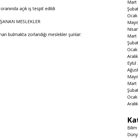
Mart
oranında açık iş tespit edildi
Şuba
Ocak
AŞANAN MESLEKLER
Mayı
Nisa
man bulmakta zorlandığı meslekler şunlar:
Mart
Şuba
Ocak
Aralı
Eylül
Ağus
Mayı
Mart
Şuba
Ocak
Aralı
Ka
Bilim
Düny