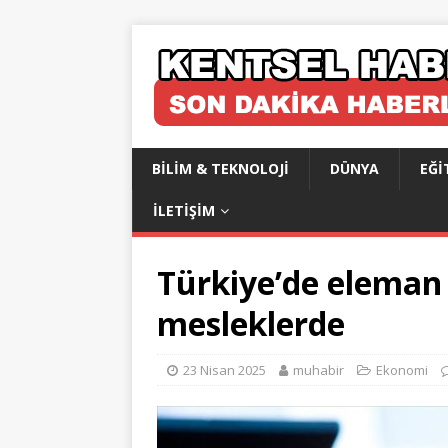
BILIM & TEKNOLOJI
DÜNYA
EĞI
İLETIŞIM
Türkiye’de eleman 
mesleklerde
23 Nisan 2025
muhabir
Ekonomi