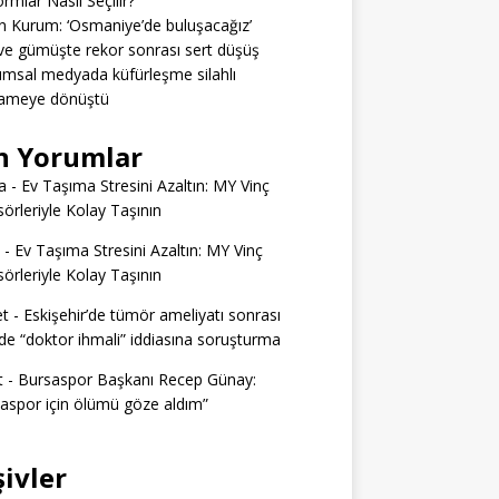
ormlar Nasıl Seçilir?
 Kurum: ‘Osmaniye’de buluşacağız’
 ve gümüşte rekor sonrası sert düşüş
msal medyada küfürleşme silahlı
ameye dönüştü
n Yorumlar
a
-
Ev Taşıma Stresini Azaltın: MY Vinç
örleriyle Kolay Taşının
-
Ev Taşıma Stresini Azaltın: MY Vinç
örleriyle Kolay Taşının
t
-
Eskişehir’de tümör ameliyatı sonrası
e “doktor ihmali” iddiasına soruşturma
t
-
Bursaspor Başkanı Recep Günay:
aspor için ölümü göze aldım”
şivler