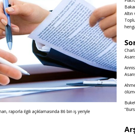
Platf
Bakan
Altın
Toplu
heng
So
Charl
Asans
Annis
Asans
Ahme
ölümd
Buke
“Burs
n, raporla ilgili açıklamasında 86 bin iş yeriyle
Ar