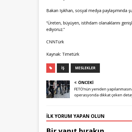
Bakan Işıkhan, sosyal medya paylaşımında şu i
“Üreten, büyüyen, istihdam olanaklarını geniş
ediyoruz.”
CNNTürk
Kaynak: Timetürk
İŞ
MESLEKLER
ÖNCEKI
FETÖ’nün yeniden yapılanmasın
operasyonda dikkat çeken deta
İLK YORUM YAPAN OLUN
Bir yanıt bırakın