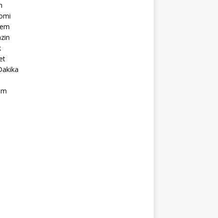
m
omi
dem
zin
k
et
Dakika
ım