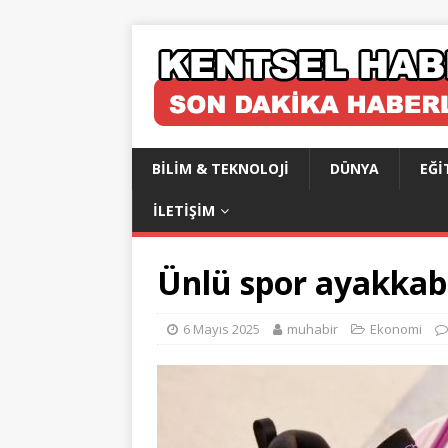
BILIM & TEKNOLOJI
DÜNYA
EĞI
İLETIŞIM
Ünlü spor ayakkabı
6 Mayıs 2025
muhabir
Ekonomi