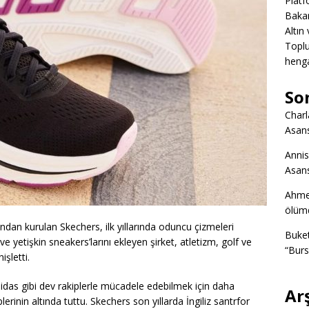
Platf
Bakan
Altın
Toplu
heng
So
Charl
Asans
Annis
Asans
Ahme
ölümd
ndan kurulan Skechers, ilk yıllarında oduncu çizmeleri
Buke
yetişkin sneakers’larını ekleyen şirket, atletizm, golf ve
“Burs
işletti.
idas gibi dev rakiplerle mücadele edebilmek için daha
Ar
plerinin altında tuttu. Skechers son yıllarda İngiliz santrfor