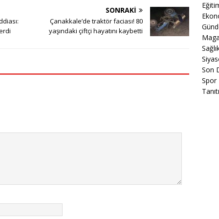
Eğiti
SONRAKI
Ekon
ddiası:
Çanakkale’de traktör faciası! 80
Gün
erdi
yaşındaki çiftçi hayatını kaybetti
Maga
Sağlı
Siyas
Son 
Spor
Tanıt