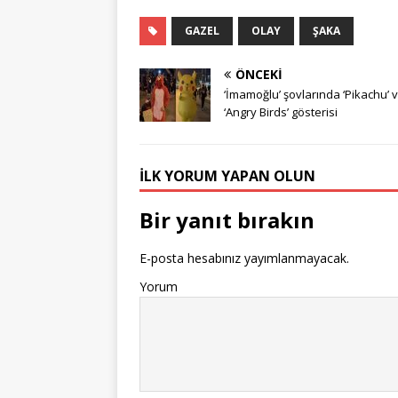
GAZEL
OLAY
ŞAKA
ÖNCEKI
‘İmamoğlu’ şovlarında ‘Pikachu’ 
‘Angry Birds’ gösterisi
İLK YORUM YAPAN OLUN
Bir yanıt bırakın
E-posta hesabınız yayımlanmayacak.
Yorum