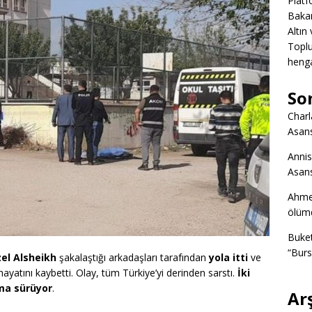
Platf
Bakan
Altın
Toplu
heng
So
Charl
Asans
Annis
Asans
Ahme
ölümd
Buke
“Burs
zel Alsheikh
şakalaştığı arkadaşları tarafından
yola itti
ve
ayatını kaybetti. Olay, tüm Türkiye’yi derinden sarstı.
İki
ma sürüyor
.
Ar