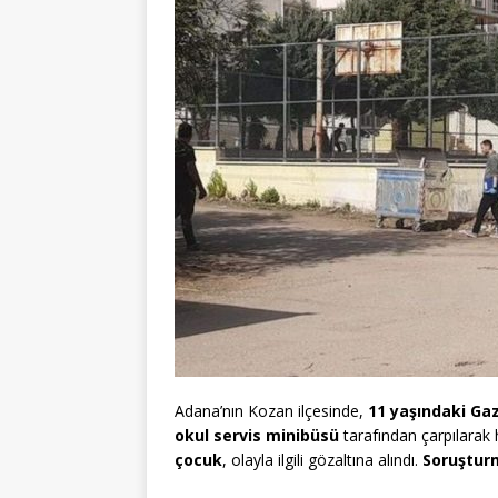
Adana’nın Kozan ilçesinde,
11 yaşındaki Ga
okul servis minibüsü
tarafından çarpılarak h
çocuk
, olayla ilgili gözaltına alındı.
Soruştur