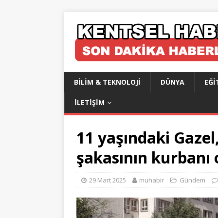
BILIM & TEKNOLOJI
DÜNYA
EĞI
İLETIŞIM
11 yaşındaki Gazel
şakasının kurbanı 
29 Mart 2025
muhabir
Gündem