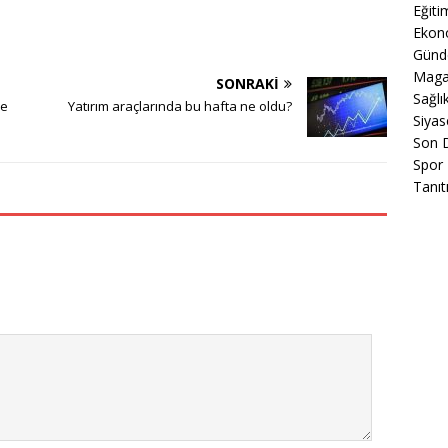
Eğiti
Ekon
Gün
Maga
SONRAKI
Sağlı
ve
Yatırım araçlarında bu hafta ne oldu?
Siyas
Son 
Spor
Tanıt