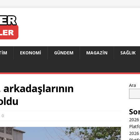
TIM
EKONOMI
GÜNDEM
MAGAZIN
SAĞLIK
, arkadaşlarının
Ara
oldu
So
0
2026 
Platf
2026 