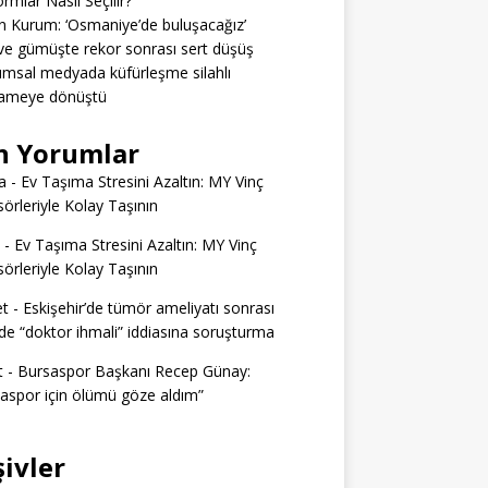
ormlar Nasıl Seçilir?
 Kurum: ‘Osmaniye’de buluşacağız’
 ve gümüşte rekor sonrası sert düşüş
msal medyada küfürleşme silahlı
ameye dönüştü
n Yorumlar
a
-
Ev Taşıma Stresini Azaltın: MY Vinç
örleriyle Kolay Taşının
-
Ev Taşıma Stresini Azaltın: MY Vinç
örleriyle Kolay Taşının
t
-
Eskişehir’de tümör ameliyatı sonrası
e “doktor ihmali” iddiasına soruşturma
t
-
Bursaspor Başkanı Recep Günay:
aspor için ölümü göze aldım”
şivler