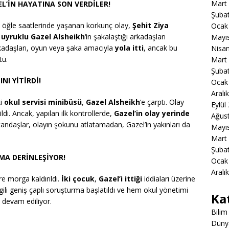
Mart
EL’İN HAYATINA SON VERDİLER!
Şuba
 öğle saatlerinde yaşanan korkunç olay,
Şehit Ziya
Ocak
 uyruklu Gazel Alsheikh
‘in şakalaştığı arkadaşları
Mayı
arkadaşları, oyun veya şaka amacıyla
yola itti
, ancak bu
Nisa
tü.
Mart
Şuba
NI YİTİRDİ!
Ocak
Aralı
ki
okul servisi minibüsü
,
Gazel Alsheikh
‘e çarptı. Olay
Eylül
ldi. Ancak, yapılan ilk kontrollerde,
Gazel’in olay yerinde
Ağus
tandaşlar, olayın şokunu atlatamadan, Gazel’in yakınları da
Mayı
Mart
Şuba
MA DERİNLEŞİYOR!
Ocak
Aralı
e morga kaldırıldı.
İki çocuk
,
Gazel’i ittiği
iddiaları üzerine
ilgili geniş çaplı soruşturma başlatıldı ve hem okul yönetimi
Ka
a devam ediliyor.
Bilim
Düny