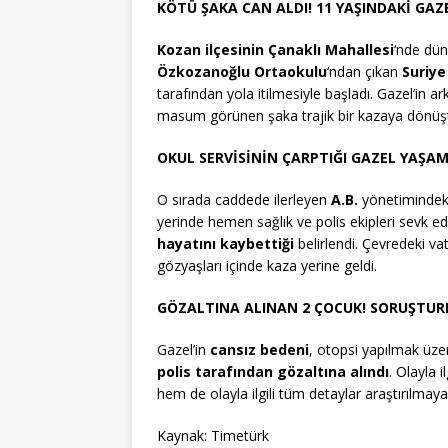
KÖTÜ ŞAKA CAN ALDI! 11 YAŞINDAKİ GAZ
Kozan ilçesinin Çanaklı Mahallesi
‘nde dün
Özkozanoğlu Ortaokulu
‘ndan çıkan
Suriye
tarafından yola itilmesiyle başladı. Gazel’in 
masum görünen şaka trajik bir kazaya dönüş
OKUL SERVİSİNİN ÇARPTIĞI GAZEL YAŞAMI
O sırada caddede ilerleyen
A.B.
yönetiminde
yerinde hemen sağlık ve polis ekipleri sevk edi
hayatını kaybettiği
belirlendi. Çevredeki va
gözyaşları içinde kaza yerine geldi.
GÖZALTINA ALINAN 2 ÇOCUK! SORUŞTUR
Gazel’in
cansız bedeni
, otopsi yapılmak üzer
polis tarafından gözaltına alındı
. Olayla 
hem de olayla ilgili tüm detaylar araştırılmay
Kaynak: Timetürk