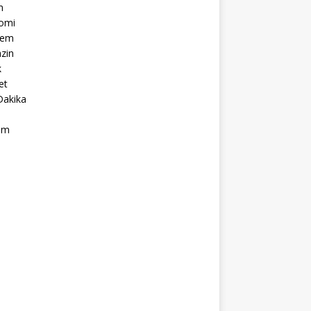
m
omi
dem
zin
k
et
Dakika
ım