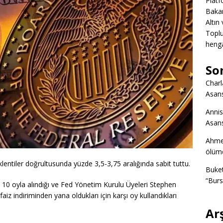
Platf
Bakan
Altın
Toplu
heng
So
Charl
Asans
Annis
Asans
Ahme
ölümd
lentiler doğrultusunda yüzde 3,5-3,75 aralığında sabit tuttu.
Buke
“Burs
ı 10 oyla alındığı ve Fed Yönetim Kurulu Üyeleri Stephen
aiz indiriminden yana oldukları için karşı oy kullandıkları
Ar