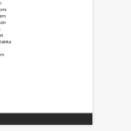
m
omi
dem
zin
k
et
Dakika
ım