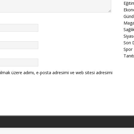
Eğiti
Ekon
Gün
Maga
Sağlı
Siyas
Son 
Spor
Tanıt
ılmak üzere adımı, e-posta adresimi ve web sitesi adresimi