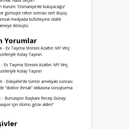
ormlar Nasıl Seçilir?
 Kurum: ‘Osmaniye’de buluşacağız’
 ve gümüşte rekor sonrası sert düşüş
msal medyada küfürleşme silahlı
ameye dönüştü
n Yorumlar
a
-
Ev Taşıma Stresini Azaltın: MY Vinç
örleriyle Kolay Taşının
-
Ev Taşıma Stresini Azaltın: MY Vinç
örleriyle Kolay Taşının
t
-
Eskişehir’de tümör ameliyatı sonrası
e “doktor ihmali” iddiasına soruşturma
t
-
Bursaspor Başkanı Recep Günay:
aspor için ölümü göze aldım”
şivler