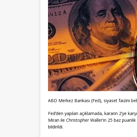
ABD Merkez Bankası (Fed), siyaset faizini bek
Fed’den yapılan açıklamada, kararın 2’ye karş
Miran ile Christopher Waller’ın 25 baz puanlık f
bildirildi.