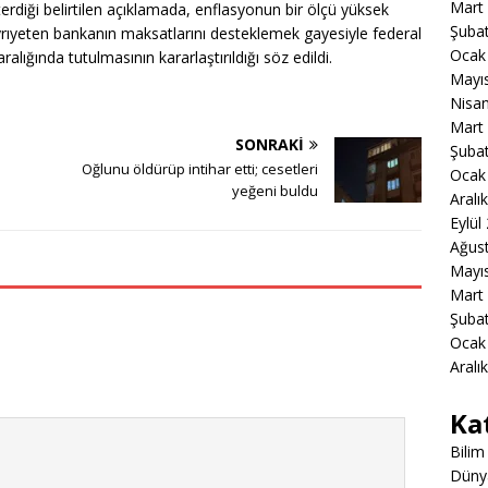
Mart
österdiği belirtilen açıklamada, enflasyonun bir ölçü yüksek
Şuba
yrıyeten bankanın maksatlarını desteklemek gayesiyle federal
Ocak
alığında tutulmasının kararlaştırıldığı söz edildi.
Mayı
Nisa
Mart
SONRAKI
Şuba
Oğlunu öldürüp intihar etti; cesetleri
Ocak
yeğeni buldu
Aralı
Eylül
Ağus
Mayı
Mart
Şuba
Ocak
Aralı
Ka
Bilim
Düny