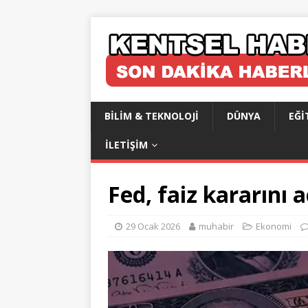
BILIM & TEKNOLOJI
DÜNYA
EĞI
İLETIŞIM
Fed, faiz kararını a
29 Ocak 2026
muhabir
Ekonomi