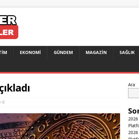
TIM
EKONOMI
GÜNDEM
MAGAZIN
SAĞLIK
çıkladı
Ara
0
So
2026 
Platf
2026 