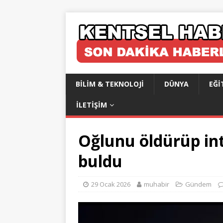
BILIM & TEKNOLOJI
DÜNYA
EĞI
İLETIŞIM
Oğlunu öldürüp inti
buldu
29 Ocak 2026
muhabir
Gündem