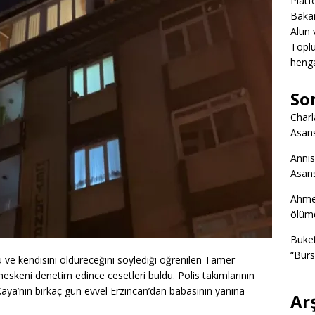
Platf
Bakan
Altın
Toplu
heng
So
Charl
Asans
Annis
Asans
Ahme
ölümd
Buke
“Burs
 ve kendisini öldüreceğini söylediği öğrenilen Tamer
meskeni denetim edince cesetleri buldu. Polis takımlarının
aya’nın birkaç gün evvel Erzincan’dan babasının yanına
Ar