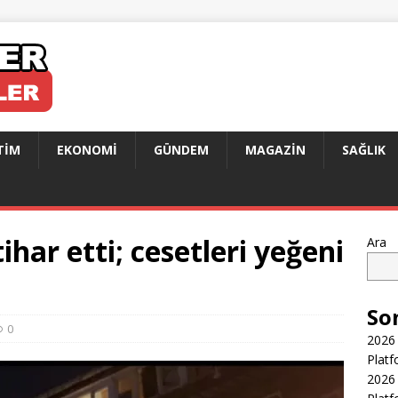
TIM
EKONOMI
GÜNDEM
MAGAZIN
SAĞLIK
har etti; cesetleri yeğeni
Ara
So
0
2026 
Platf
2026 