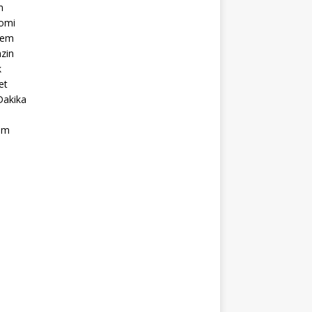
m
omi
dem
zin
k
et
Dakika
ım