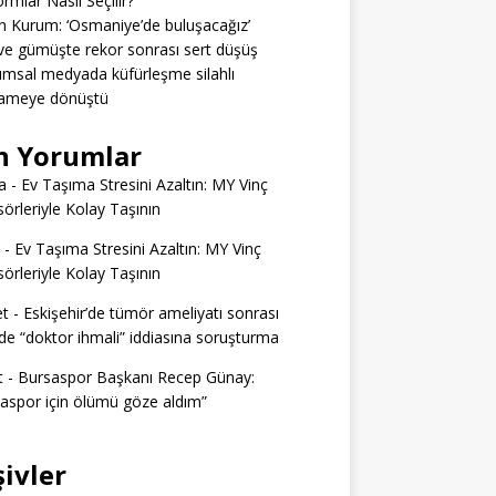
ormlar Nasıl Seçilir?
 Kurum: ‘Osmaniye’de buluşacağız’
 ve gümüşte rekor sonrası sert düşüş
msal medyada küfürleşme silahlı
ameye dönüştü
n Yorumlar
a
-
Ev Taşıma Stresini Azaltın: MY Vinç
örleriyle Kolay Taşının
-
Ev Taşıma Stresini Azaltın: MY Vinç
örleriyle Kolay Taşının
t
-
Eskişehir’de tümör ameliyatı sonrası
e “doktor ihmali” iddiasına soruşturma
t
-
Bursaspor Başkanı Recep Günay:
aspor için ölümü göze aldım”
şivler