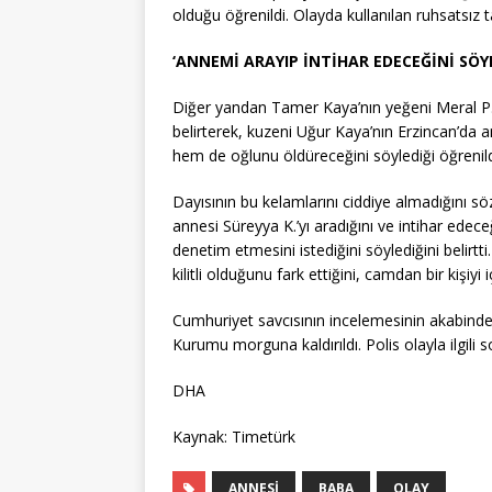
olduğu öğrenildi. Olayda kullanılan ruhsatsız
‘ANNEMİ ARAYIP İNTİHAR EDECEĞİNİ SÖYL
Diğer yandan Tamer Kaya’nın yeğeni Meral P.’n
belirterek, kuzeni Uğur Kaya’nın Erzincan’da a
hem de oğlunu öldüreceğini söylediği öğrenild
Dayısının bu kelamlarını ciddiye almadığını s
annesi Süreyya K.’yı aradığını ve intihar edec
denetim etmesini istediğini söylediğini belirtt
kilitli olduğunu fark ettiğini, camdan bir kişiy
Cumhuriyet savcısının incelemesinin akabinde 
Kurumu morguna kaldırıldı. Polis olayla ilgili 
DHA
Kaynak: Timetürk
ANNESI
BABA
OLAY