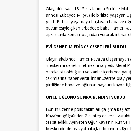
Olay, dün saat 18.15 sıralarında Sütlüce Maha
annesi Zübeyde M. (49) ile birlikte yaşayan 
geldi. Birlikte yaşamaya başlayan baba ve oğu
büyümesiyle çıkan arbedede baba Tamer Kaya
tıpkı silahla kendini başından vurarak intihar et
EVİ DENETİM EDİNCE CESETLERİ BULDU
Olayın akabinde Tamer Kaya’ya ulaşamayan abla
meskenini denetim etmesini söyledi. Meral P.’n
hareketsiz olduğunu ve kanlar içerisinde yatt
takımlarına haber verdi. İhbar üzerine olay yeri
girdiğinde baba ve oğlunun hayatını kaybettiğin
ÖNCE OĞLUNU SONRA KENDİNİ VURDU
Bunun üzerine polis takımları çalışma başlattı
Kaya’nın göğsünden 2 el ateş edilerek vuruld
tespit edildi. Ayrıyeten Uğur Kaya’nın Ruh ve 
Meskende de psikiyatri ilaçları bulundu. Uğur