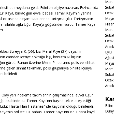
Mart
Şuba
llesi’nde meydana geldi. Edinilen bilgiye nazaran; Erzincan’da
Ocak
Uğur Kaya, birkaç gün evvel babası Tamer Kaya’nın yanına
Mayı
l ortasında akşam saatlerinde tartışma çıktı. Tartışmanın
Nisa
, silahla oğlu Uğur Kaya’yı göğsünden vurdu. Tamer Kaya
Mart
ti.
Şuba
Ocak
Aralı
sı Süreyya K. (56), kızı Meral P.’ye (37) dayısının
Eylül
in camdan içeriye soktuğu kişi, konutta iki kişinin
Ağus
ığını gördü. Bunun üzerine Meral P., durumu polis ve sıhhat
Mayı
ne gelen sıhhat takımları, polis gruplarıyla birlikte içeriye
Mart
i belirledi.
Şuba
Ocak
Aralı
. Olay yeri inceleme takımlarının çalışmasında, evvel Uğur
Ka
uğu akabinde da Tamer Kaya’nın başına tek el ateş ettiği
Bilim
Hudut Hastalıkları Hastanesi’nde kaydının olduğu belirlendi.
Düny
 Kaya’nın poliste 10, babası Tamer Kaya’nın ise 1 hata kaydı