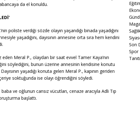
Eğiti
 tabancaya da el konuldu.
Ekon
Gün
EDİ’
Maga
in poliste verdiği sözde olayın yaşandığı binada yaşadığını
Sağlı
nnesiyle yaşadığını, dayısının annesine orta sıra hem kendini
Siyas
i.
Son 
Spor
öz eden Meral P., olaydan bir saat evvel Tamer Kaya’nın
Tanıt
eğini söylediğini, bunun üzerine annesinin kendisine konutu
i. Dayısının yaşadığı konuta gelen Meral P., kapının geriden
i içeriye soktuğunda ise olayı öğrendiğini söyledi.
baba ve oğlunun cansız vücutları, cenaze aracıyla Adli Tıp
soruşturma başlattı.