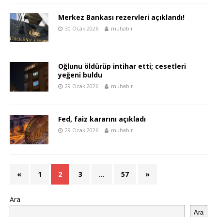
Merkez Bankası rezervleri açıklandı!
30 Ocak 2026
muhabir
Oğlunu öldürüp intihar etti; cesetleri
yeğeni buldu
29 Ocak 2026
muhabir
Fed, faiz kararını açıkladı
29 Ocak 2026
muhabir
«
1
2
3
…
57
»
Ara
Ara