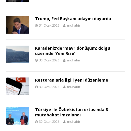
Trump, Fed Başkanı adayını duyurdu
31 Ocak 2026
muhabir
Karadeniz’de ‘mavi’ dönüşüm; dolgu
üzerinde ‘Yeni Rize’
30 Ocak 2026
muhabir
Restoranlarla ilgili yeni düzenleme
30 Ocak 2026
muhabir
Türkiye ile Özbekistan ortasında 8
mutabakat imzalandı
30 Ocak 2026
muhabir