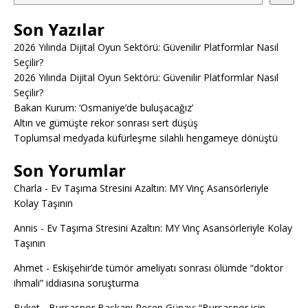
Son Yazılar
2026 Yılında Dijital Oyun Sektörü: Güvenilir Platformlar Nasıl
Seçilir?
2026 Yılında Dijital Oyun Sektörü: Güvenilir Platformlar Nasıl
Seçilir?
Bakan Kurum: ‘Osmaniye’de buluşacağız’
Altın ve gümüşte rekor sonrası sert düşüş
Toplumsal medyada küfürleşme silahlı hengameye dönüştü
Son Yorumlar
Charla
-
Ev Taşıma Stresini Azaltın: MY Vinç Asansörleriyle
Kolay Taşının
Annis
-
Ev Taşıma Stresini Azaltın: MY Vinç Asansörleriyle Kolay
Taşının
Ahmet
-
Eskişehir’de tümör ameliyatı sonrası ölümde “doktor
ihmali” iddiasına soruşturma
Buket
-
Bursaspor Başkanı Recep Günay: “Bursaspor için