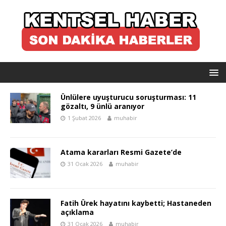
Ünlülere uyuşturucu soruşturması: 11
gözaltı, 9 ünlü aranıyor
1 Şubat 2026
muhabir
Atama kararları Resmi Gazete’de
31 Ocak 2026
muhabir
Fatih Ürek hayatını kaybetti; Hastaneden
açıklama
31 Ocak 2026
muhabir